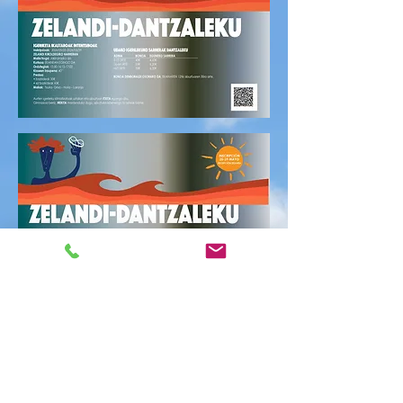
CITA PREVIA 14/07
uzt. 14(a), az.
  |  
Polideportivo Zelandi Kiroldegia