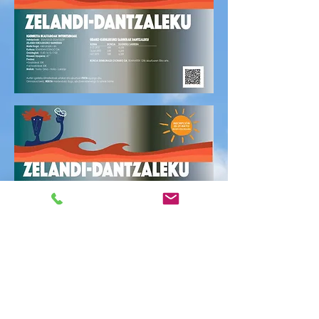
CITA PREVIA 18/04
api. 18(a), ig.
  |  
Polideportivo Zelandi Kiroldegia