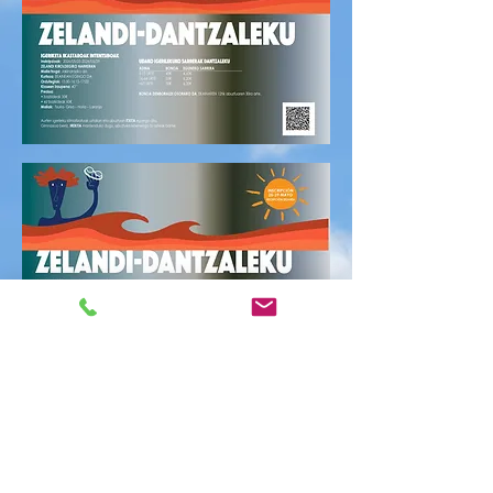
CITA PREVIA 21/07
uzt. 21(a), az.
  |  
Polideportivo Zelandi Kiroldegia