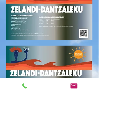
CITA PREVIA 29/07
uzt. 29(a), og.
  |  
Polideportivo Zelandi Kiroldegia