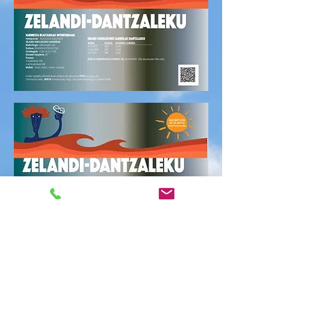
CITA PREVIA 30/03
mar. 30(a), ar.
  |  
Polideportivo Zelandi
Kiroldegia