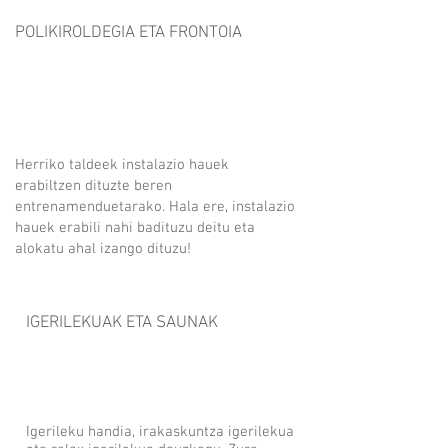
POLIKIROLDEGIA ETA FRONTOIA
Herriko taldeek instalazio hauek
erabiltzen dituzte beren
entrenamenduetarako. Hala ere, instalazio
hauek erabili nahi badituzu deitu eta
alokatu ahal izango dituzu!
IGERILEKUAK ETA SAUNAK
Igerileku handia, irakaskuntza igerilekua