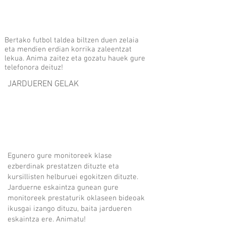
Bertako futbol taldea biltzen duen zelaia
eta mendien erdian korrika zaleentzat
lekua. Anima zaitez eta gozatu hauek gure
telefonora deituz!
JARDUEREN GELAK
Egunero gure monitoreek klase
ezberdinak prestatzen dituzte eta
kursillisten helburuei egokitzen dituzte.
Jarduerne eskaintza gunean gure
monitoreek prestaturik oklaseen bideoak
ikusgai izango dituzu, baita jardueren
eskaintza ere. Animatu!