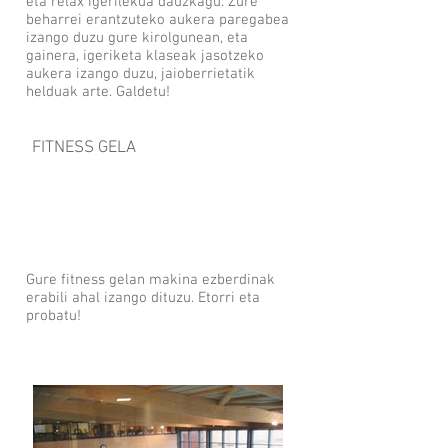
eta relax igerilekua dauzkagu. Zure
beharrei erantzuteko aukera paregabea
izango duzu gure kirolgunean, eta
gainera, igeriketa klaseak jasotzeko
aukera izango duzu, jaioberrietatik
helduak arte. Galdetu!
FITNESS GELA
Gure fitness gelan makina ezberdinak
erabili ahal izango dituzu. Etorri eta
probatu!