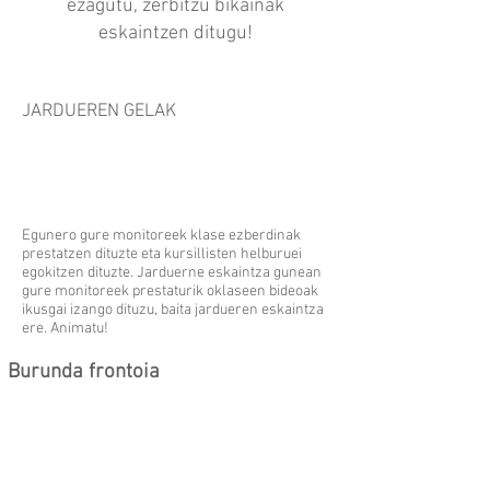
ezagutu, zerbitzu bikainak
eskaintzen ditugu!
JARDUEREN GELAK
Egunero gure monitoreek klase ezberdinak
prestatzen dituzte eta kursillisten helburuei
egokitzen dituzte. Jarduerne eskaintza gunean
gure monitoreek prestaturik oklaseen bideoak
ikusgai izango dituzu, baita jardueren eskaintza
ere. Animatu!
Burunda frontoia