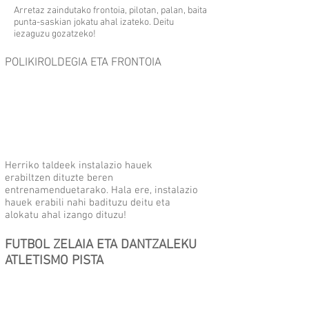
Arretaz zaindutako frontoia, pilotan, palan, baita
punta-saskian jokatu ahal izateko. Deitu
iezaguzu gozatzeko!
POLIKIROLDEGIA ETA FRONTOIA
Herriko taldeek instalazio hauek
erabiltzen dituzte beren
entrenamenduetarako. Hala ere, instalazio
hauek erabili nahi badituzu deitu eta
alokatu ahal izango dituzu!
FUTBOL ZELAIA ETA DANTZALEKU
ATLETISMO PISTA